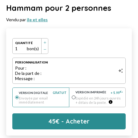
Hammam pour 2 personnes
Vendu par
ile et elles
QUANTITÉ
1
bon(s)
PERSONNALISATION
Pour :
De la part de :
Message :
VERSION IMPRIMÉE
€
VERSION DIGITALE
GRATUIT
+
5.99
*
Envoyée par email
Expédié en 24h jours ouvrés
immédiatement
+ délais de la poste.
45
€
- Acheter