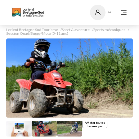
Lorient Bretagne Sud Tourisme
Sport & aventure
Sports mécaniques
Session Quad/Buggy/Moto (5-11 ans)
Afficher toutes
les images