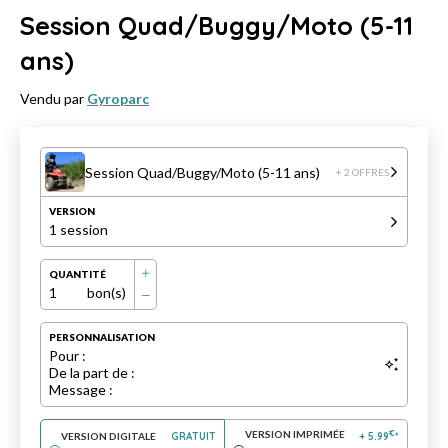
Session Quad/Buggy/Moto (5-11
ans)
Vendu par
Gyroparc
Session Quad/Buggy/Moto (5-11 ans)
+ 2 OFFRES
VERSION
1 session
QUANTITÉ
1
bon(s)
PERSONNALISATION
Pour :
De la part de :
Message :
VERSION IMPRIMÉE
€
VERSION DIGITALE
GRATUIT
+
5.99
*